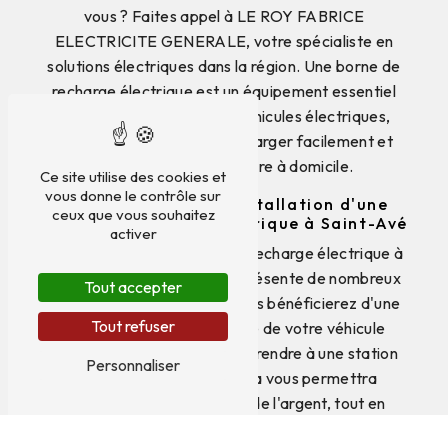
vous ? Faites appel à LE ROY FABRICE
ELECTRICITE GENERALE, votre spécialiste en
solutions électriques dans la région. Une borne de
recharge électrique est un équipement essentiel
pour les propriétaires de véhicules électriques,
offrant la possibilité de recharger facilement et
rapidement votre voiture à domicile.
Ce site utilise des cookies et
vous donne le contrôle sur
Les avantages de l'installation d'une
ceux que vous souhaitez
borne de recharge électrique à Saint-Avé
activer
L'installation d'une borne de recharge électrique à
votre domicile à Saint-Avé présente de nombreux
Tout accepter
avantages. Tout d'abord, vous bénéficierez d'une
Tout refuser
recharge rapide et pratique de votre véhicule
électrique, sans avoir à vous rendre à une station
Personnaliser
de recharge publique. Cela vous permettra
d'économiser du temps et de l'argent, tout en
contribuant à la préservation de l'environnement en