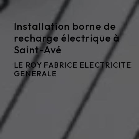
Installation borne de
recharge électrique à
Saint-Avé
LE ROY FABRICE ELECTRICITE
GENERALE