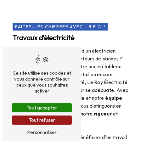
FAITES-LES CHIFFRER AVEC L.R.E.G. !
Travaux d’électricité
Vous avez besoin des services d'un électricien
professionnel et fiable aux alentours de Vannes ?
Que ce soit pour remplacer votre ancien tableau
Ce site utilise des cookies et
électrique, motoriser votre portail ou encore
vous donne le contrôle sur
produire votre propre électricité, Le Roy Électricité
ceux que vous souhaitez
Générale (L.R.E.G.) est l'entreprise adéquate. Avec
activer
notre
réputation bien établie
et notre
équipe
hautement qualifiée
, nous nous distinguons en
Tout accepter
effet par nos
compétences
, notre
rigueur
et
Tout refuser
notre
ponctualité
.
Personnaliser
En choisissant L.R.E.G., vous bénéficiez d'un travail