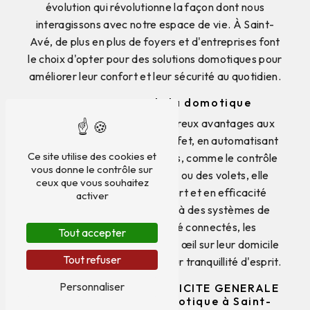
évolution qui révolutionne la façon dont nous
interagissons avec notre espace de vie. À Saint-
Avé, de plus en plus de foyers et d'entreprises font
le choix d'opter pour des solutions domotiques pour
améliorer leur confort et leur sécurité au quotidien.
Les avantages de la domotique
La domotique offre de nombreux avantages aux
habitants de Saint-Avé. En effet, en automatisant
Ce site utilise des cookies et
certaines tâches quotidiennes, comme le contrôle
vous donne le contrôle sur
de l'éclairage, du chauffage ou des volets, elle
ceux que vous souhaitez
permet de gagner en confort et en efficacité
activer
énergétique. De plus, grâce à des systèmes de
surveillance et de sécurité connectés, les
Tout accepter
utilisateurs peuvent garder un œil sur leur domicile
Tout refuser
à distance, renforçant ainsi leur tranquillité d'esprit.
Personnaliser
LE ROY FABRICE ELECTRICITE GENERALE
: votre partenaire domotique à Saint-